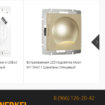
ами и USBх2
Встраиваемая LED подсветка Moon
Т
вый
W1154411 Шампань глянцевый
W
8 (966) 126-20-42