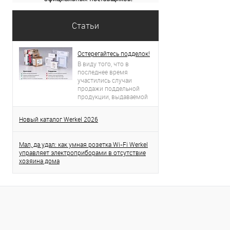
Статьи
Остерегайтесь подделок!
В виду того, что в
последнее время
участились случаи
продажи поддельной
продукции, выдаваемой
за продукцию торговой
марки Werkel, просим вас
Новый каталог Werkel 2026
проявлять бдительность.
Данная статья поможет
вам определить
Мал, да удал: как умная розетка Wi-Fi Werkel
оригинальность
управляет электроприборами в отсутствие
приобретенного товара.
хозяина дома