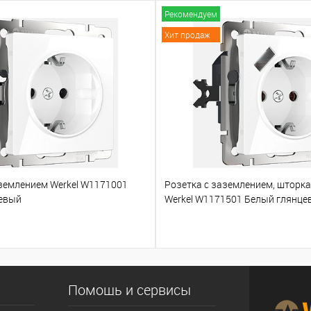
Рекомендуем
Хит продаж
аземлением Werkel W1171001
Розетка с заземлением, шторк
евый
Werkel W1171501 Белый глянце
Помощь и сервисы