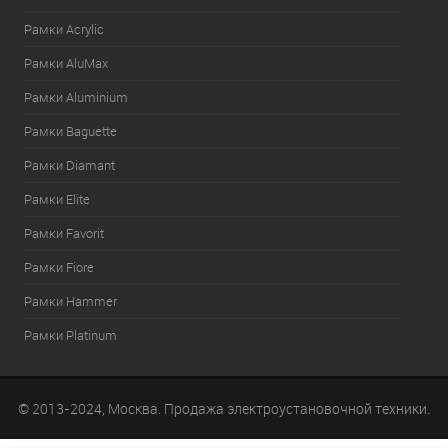
Рамки Acrylic
Рамки AluMax
Рамки Aluminium
Рамки Baguette
Рамки Diamant
Рамки Elite
Рамки Favorit
Рамки Fiore
Рамки Hammer
Рамки Platinum
© 2013-2024, Москва. Продажа электроустановочной техники.