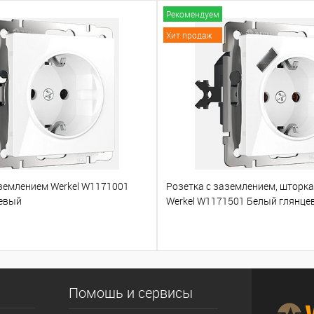
Рекомендуем
Хит продаж
аземлением Werkel W1171001
Розетка с заземлением, шторк
евый
Werkel W1171501 Белый глянце
Помощь и сервисы