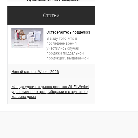
Статьи
Остерегайтесь подделок!
В виду того, что в
последнее время
участились случаи
продажи поддельной
продукции, выдаваемой
за продукцию торговой
марки Werkel, просим вас
Новый каталог Werkel 2026
проявлять бдительность.
Данная статья поможет
вам определить
Мал, да удал: как умная розетка Wi-Fi Werkel
оригинальность
управляет электроприборами в отсутствие
приобретенного товара.
хозяина дома