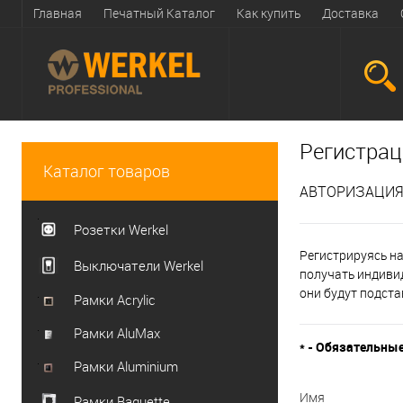
Главная
Печатный Каталог
Как купить
Доставка
Регистрац
Каталог товаров
АВТОРИЗАЦИЯ
Розетки Werkel
Регистрируясь на
Выключатели Werkel
получать индиви
они будут подста
Рамки Acrylic
Рамки AluMax
*
- Обязательные
Рамки Aluminium
Имя
Рамки Baguette