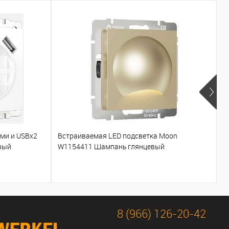
ами и USBх2
Встраиваемая LED подсветка Moon
Т
вый
W1154411 Шампань глянцевый
W
8 (966) 126-20-42