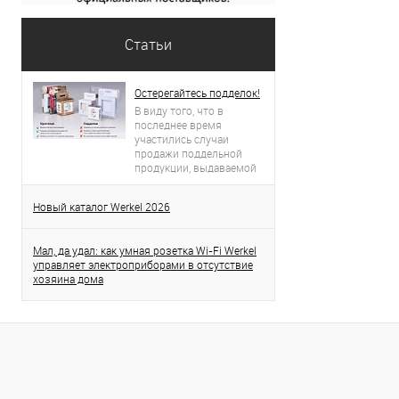
Статьи
Остерегайтесь подделок!
В виду того, что в
последнее время
участились случаи
продажи поддельной
продукции, выдаваемой
за продукцию торговой
марки Werkel, просим вас
Новый каталог Werkel 2026
проявлять бдительность.
Данная статья поможет
вам определить
Мал, да удал: как умная розетка Wi-Fi Werkel
оригинальность
управляет электроприборами в отсутствие
приобретенного товара.
хозяина дома