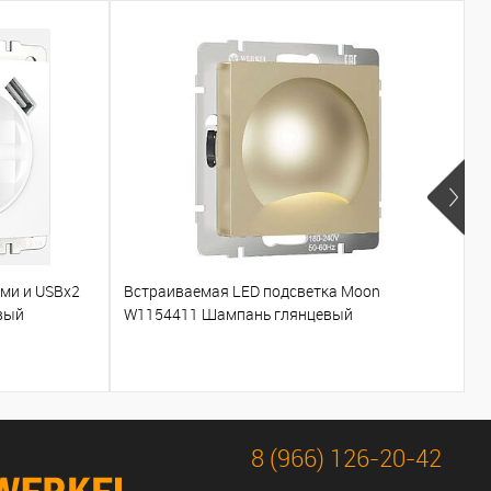
ами и USBх2
Встраиваемая LED подсветка Moon
Т
вый
W1154411 Шампань глянцевый
W
8 (966) 126-20-42