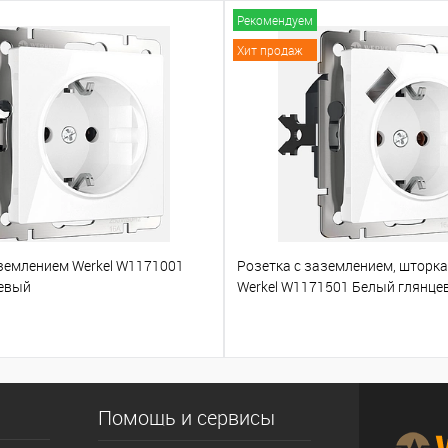
Рекомендуем
Хит продаж
аземлением Werkel W1171001
Розетка с заземлением, шторк
евый
Werkel W1171501 Белый глянце
Помощь и сервисы