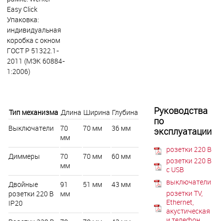
Easy Click
Упаковка:
индивидуальная
коробка с окном
ГОСТ Р 51322.1-
2011 (МЭК 60884-
1:2006)
Руководства
Тип механизма
Длина
Ширина
Глубина
по
Выключатели
70
70 мм
36 мм
эксплуатации
мм
розетки 220 В
Диммеры
70
70 мм
60 мм
розетки 220 В
мм
с USB
выключатели
Двойные
91
51 мм
43 мм
розетки TV,
розетки 220 В
мм
Ethernet,
IP20
акустическая
и телефон