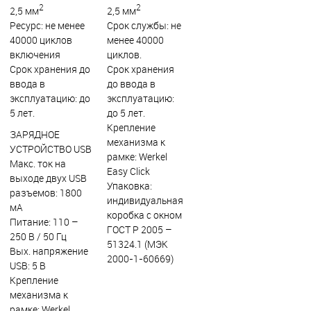
2
2
2,5 мм
2,5 мм
Ресурс: не менее
Срок службы: не
40000 циклов
менее 40000
включения
циклов.
Срок хранения до
Срок хранения
ввода в
до ввода в
эксплуатацию: до
эксплуатацию:
5 лет.
до 5 лет.
Крепление
ЗАРЯДНОЕ
механизма к
УСТРОЙСТВО USB
рамке: Werkel
Макс. ток на
Easy Click
выходе двух USB
Упаковка:
разъемов: 1800
индивидуальная
мА
коробка с окном
Питание: 110 –
ГОСТ Р 2005 –
250 В / 50 Гц
51324.1 (МЭК
Вых. напряжение
2000-1-60669)
USB: 5 В
Крепление
механизма к
рамке: Werkel