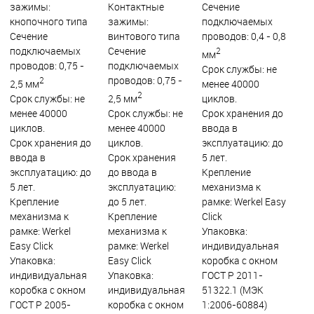
зажимы:
Контактные
Сечение
кнопочного типа
зажимы:
подключаемых
Сечение
винтового типа
проводов: 0,4 - 0,8
подключаемых
Сечение
2
мм
проводов: 0,75 -
подключаемых
Срок службы: не
проводов: 0,75 -
2
2,5 мм
менее 40000
2
Срок службы: не
2,5 мм
циклов.
менее 40000
Срок службы: не
Срок хранения до
циклов.
менее 40000
ввода в
Срок хранения до
циклов.
эксплуатацию: до
ввода в
Срок хранения
5 лет.
эксплуатацию: до
до ввода в
Крепление
5 лет.
эксплуатацию:
механизма к
Крепление
до 5 лет.
рамке: Werkel Easy
механизма к
Крепление
Click
рамке: Werkel
механизма к
Упаковка:
Easy Click
рамке: Werkel
индивидуальная
Упаковка:
Easy Click
коробка с окном
индивидуальная
Упаковка:
ГОСТ Р 2011-
коробка с окном
индивидуальная
51322.1 (МЭК
ГОСТ Р 2005-
коробка с окном
1:2006-60884)