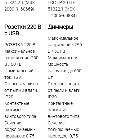
51324.2.1 (МЭК
ГОСТ Р 2011-
2000-1-60669)
51322.1 (МЭК
1:2006-60884)
Розетки 220 В
Диммеры
с USB
Максимальное
РОЗЕТКА 220 В
напряжение: 250
Максимальное
В / 50 Гц
напряжение: 250
Максимальная
В / 50 Гц
мощность
Номинальный
нагрузки: до 600
ток: 16 А
Вт
Степень защиты
Степень защиты
от пыли и влаги:
от пыли и влаги:
IР20
IР20
Контактные
Контактные
зажимы:
зажимы:
винтового типа
винтового типа
Сечение
Сечение
подключаемых
подключаемых
проводов: 0,75 -
проводов: 0,75 -