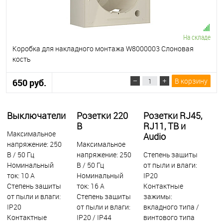
На складе
Коробка для накладного монтажа W8000003 Слоновая
кость
В корзину
650 руб.
Выключатели
Розетки 220
Розетки RJ45,
В
RJ11, ТВ и
Максимальное
Audio
напряжение: 250
Максимальное
В / 50 Гц
напряжение: 250
Степень защиты
Номинальный
В / 50 Гц
от пыли и влаги:
ток: 10 А
Номинальный
IР20
Степень защиты
ток: 16 А
Контактные
от пыли и влаги:
Степень защиты
зажимы:
IP20
от пыли и влаги:
вкладного типа /
Контактные
IP20 / IР44
винтового типа