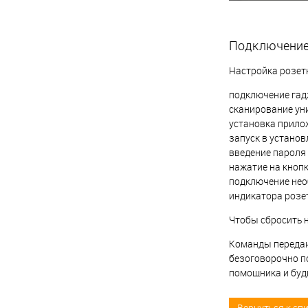
Подключение 
Настройка розетк
подключение гадж
сканирование ун
установка прилож
запуск в устано
введение пароля
нажатие на кнопк
подключение нео
индикатора розе
Чтобы сбросить 
Команды передают
безоговорочно по
помощника и буд
Вернуться к сп