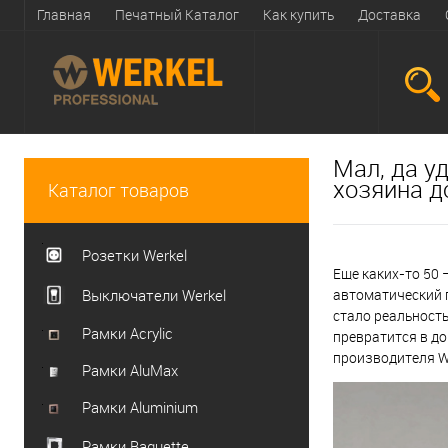
Главная
Печатный Каталог
Как купить
Доставка
Мал, да у
хозяина 
Каталог товаров
Розетки Werkel
Еще каких-то 50 
Выключатели Werkel
автоматический п
стало реальность
Рамки Acrylic
превратится в до
производителя We
Рамки AluMax
Рамки Aluminium
Рамки Baguette