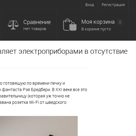
Вход
Регистрация
Моя корзина
Сравнение
0
Нет товаров
В корзине пусто
авляет электроприборами в отсутствие
но готовящую по времени печку и
фантаста Рэя Бредбери. В XXI веке все это
равительницу (которая уж точно не
вана розетка Wi-Fi от шведского