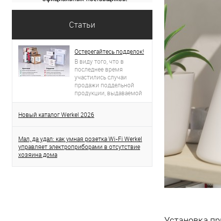
Статьи
Остерегайтесь подделок!
В виду того, что в
последнее время
участились случаи
продажи поддельной
продукции, выдаваемой
за продукцию торговой
марки Werkel, просим вас
Новый каталог Werkel 2026
проявлять бдительность.
Данная статья поможет
вам определить
Мал, да удал: как умная розетка Wi-Fi Werkel
оригинальность
управляет электроприборами в отсутствие
приобретенного товара.
хозяина дома
Установка п