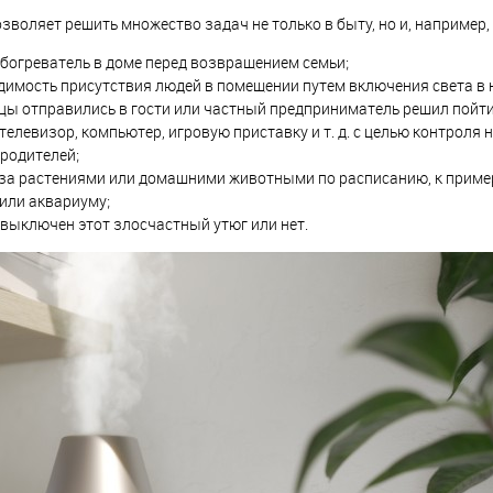
зволяет решить множество задач не только в быту, но и, например, в
богреватель в доме перед возвращением семьи;
димость присутствия людей в помещении путем включения света в 
цы отправились в гости или частный предприниматель решил пойти 
телевизор, компьютер, игровую приставку и т. д. с целью контроля 
родителей;
за растениями или домашними животными по расписанию, к пример
или аквариуму;
 выключен этот злосчастный утюг или нет.