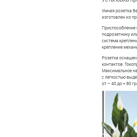
Умная розетка Ве
изготовлен из пр
Приспособление 
подрозетнику или
система креплени
крепление механ
Розетка оснащен
контактов. Токо
Максимальное нап
с легкостью выд
от – 40 до + 80 