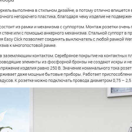
ркель выполнена в стильном дизайне, а потому отлично впишется в
очного негорючего пластика, благодаря чему изделие не подверже
состоит из рамки и механизма с суппортом. Монтаж розетки очень 
 стене или с помощью анкерного механизма. Стальной суппорт в п
я Easy Click позволяет соединять выключатель с любой рамкой Wer
изма к многопостовой рамке.
а заземляющим контактом. Серебряное покрытие на контактных п
проводящие элементы из фосфорной бронзы не создают искры и не
ряжение изделия равно 250 В. Значение номинального тока розетки
ерживает даже мощные бытовые приборы. Работает приспособлени
градусов. К розетке можно подключать провода диаметром 0,75 – 2,5