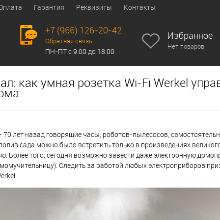
Оплата
Гарантия
Реквизиты
Контакты
+7 (966) 126-20-42
Избранное
Обратная связь
Нет товаров
ПН-ПТ с 9.00 до 18.00
дал: как умная розетка Wi-Fi Werkel упр
дома
– 70 лет назад говорящие часы, роботов-пылесосов, самостоятель
олив сада можно было встретить только в произведениях великого 
ю. Более того, сегодня возможно завести даже электронную домоп
момучительницу). Следить за работой любых электроприборов приз
rkel.