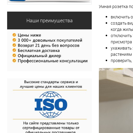
Умная розетка по
включить о
Наши преимущества
создать ви
когда жиль
отключить 
присмотра 
ухаживать 
растениям 
проверить,