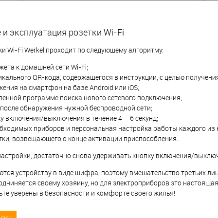
и эксплуатация розетки Wi-Fi
и Wi-Fi Werkel проходит по следующему алгоритму:
ета к домашней сети Wi-Fi;
икального QR-кода, содержащегося в инструкции, с целью получени
ения на смартфон на базе Android или iOS;
вленной программе поиска нового сетевого подключения;
 после обнаружения нужной беспроводной сети;
у включения/выключения в течение 4 – 6 секунд;
бходимых приборов и персональная настройка работы каждого из 
тки, возвещающего о конце активации приспособления.
настройки, достаточно снова удерживать кнопку включения/выключ
ся устройству в виде шифра, поэтому вмешательство третьих лиц 
дчиняется своему хозяину, но для электроприборов это настоящая
ьте уверены в безопасности и комфорте своего жилья!
иску