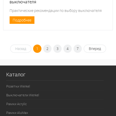
выключателя
Практические рекомендации по выбору выключателя
Подробнее
Назад
1
2
3
4
7
Вперед
Каталог
Розетки Werkel
Выключатели Werkel
Рамки Acrylic
Рамки AluMax