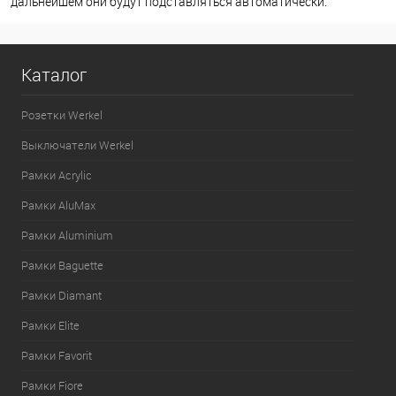
дальнейшем они будут подставляться автоматически.
Каталог
Розетки Werkel
Выключатели Werkel
Рамки Acrylic
Рамки AluMax
Рамки Aluminium
Рамки Baguette
Рамки Diamant
Рамки Elite
Рамки Favorit
Рамки Fiore