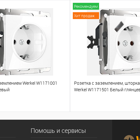
Рекомендуем
Хит продаж
аземлением Werkel W1171001
Розетка с заземлением, шторк
евый
Werkel W1171501 Белый глянце
Помощь и сервисы