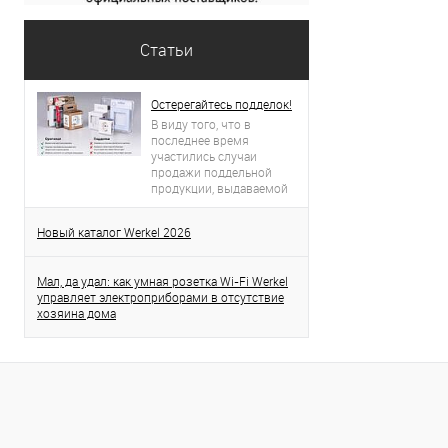
Статьи
Остерегайтесь подделок!
В виду того, что в
последнее время
участились случаи
продажи поддельной
продукции, выдаваемой
за продукцию торговой
марки Werkel, просим вас
Новый каталог Werkel 2026
проявлять бдительность.
Данная статья поможет
вам определить
Мал, да удал: как умная розетка Wi-Fi Werkel
оригинальность
управляет электроприборами в отсутствие
приобретенного товара.
хозяина дома