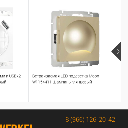
ами и USBх2
Встраиваемая LED подсветка Moon
Т
вый
W1154411 Шампань глянцевый
W
8 (966) 126-20-42