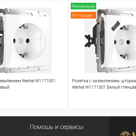
Рекомендуем
Хит продаж
аземлением Werkel W1171001
Розетка с заземлением, шторк
евый
Werkel W1171501 Белый глянце
Помощь и сервисы