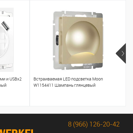
ами и USBх2
Встраиваемая LED подсветка Moon
Т
вый
W1154411 Шампань глянцевый
W
8 (966) 126-20-42