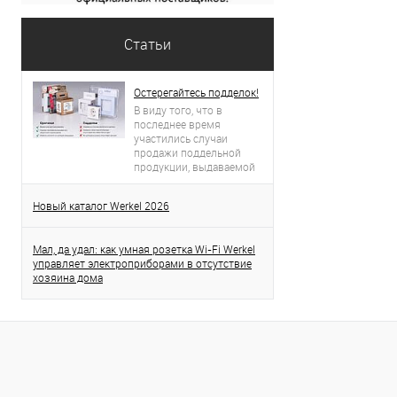
Статьи
Остерегайтесь подделок!
В виду того, что в
последнее время
участились случаи
продажи поддельной
продукции, выдаваемой
за продукцию торговой
марки Werkel, просим вас
Новый каталог Werkel 2026
проявлять бдительность.
Данная статья поможет
вам определить
Мал, да удал: как умная розетка Wi-Fi Werkel
оригинальность
управляет электроприборами в отсутствие
приобретенного товара.
хозяина дома