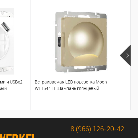
ами и USBх2
Встраиваемая LED подсветка Moon
Т
вый
W1154411 Шампань глянцевый
W
8 (966) 126-20-42