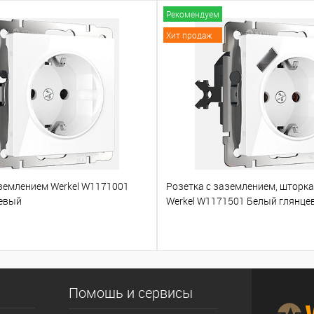
Рекомендуем
Хит продаж
аземлением Werkel W1171001
Розетка с заземлением, шторк
евый
Werkel W1171501 Белый глянце
Помощь и сервисы