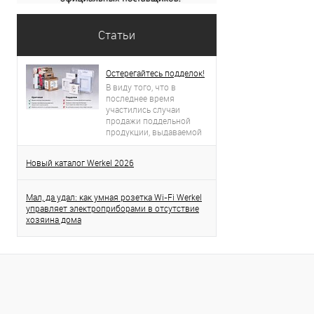
Статьи
Остерегайтесь подделок!
В виду того, что в
последнее время
участились случаи
продажи поддельной
продукции, выдаваемой
за продукцию торговой
марки Werkel, просим вас
Новый каталог Werkel 2026
проявлять бдительность.
Данная статья поможет
вам определить
Мал, да удал: как умная розетка Wi-Fi Werkel
оригинальность
управляет электроприборами в отсутствие
приобретенного товара.
хозяина дома