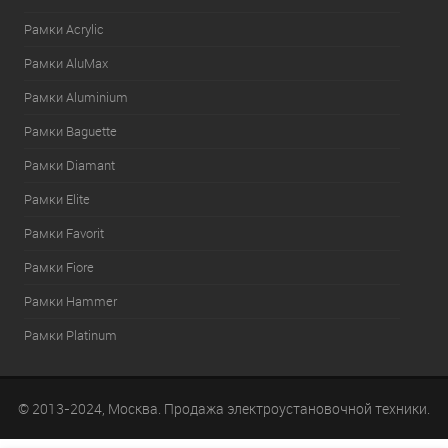
Рамки Acrylic
Рамки AluMax
Рамки Aluminium
Рамки Baguette
Рамки Diamant
Рамки Elite
Рамки Favorit
Рамки Fiore
Рамки Hammer
Рамки Platinum
© 2013-2024, Москва. Продажа электроустановочной техники.