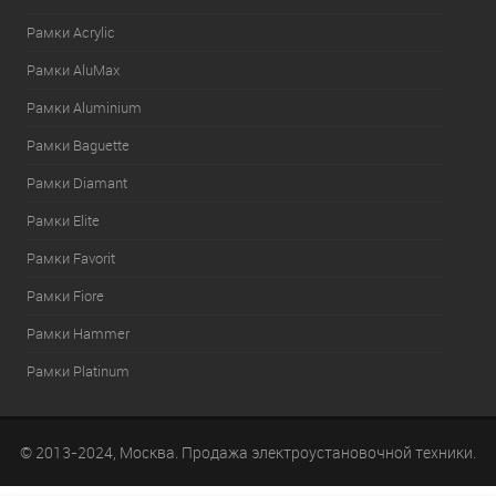
Рамки Acrylic
Рамки AluMax
Рамки Aluminium
Рамки Baguette
Рамки Diamant
Рамки Elite
Рамки Favorit
Рамки Fiore
Рамки Hammer
Рамки Platinum
© 2013-2024, Москва. Продажа электроустановочной техники.