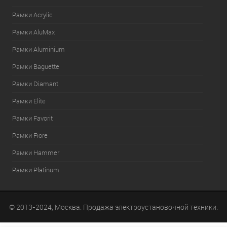
Рамки Acrylic
Рамки AluMax
Рамки Aluminium
Рамки Baguette
Рамки Diamant
Рамки Elite
Рамки Favorit
Рамки Fiore
Рамки Hammer
Рамки Platinum
© 2013-2024, Москва. Продажа электроустановочной техники.