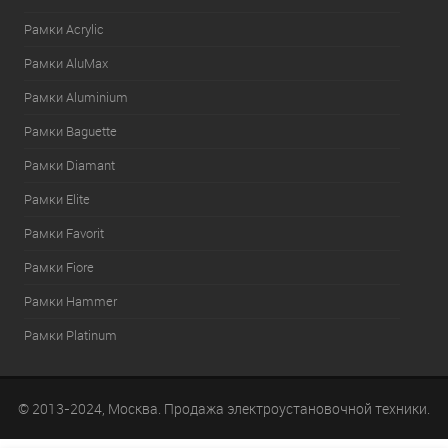
Рамки Acrylic
Рамки AluMax
Рамки Aluminium
Рамки Baguette
Рамки Diamant
Рамки Elite
Рамки Favorit
Рамки Fiore
Рамки Hammer
Рамки Platinum
© 2013-2024, Москва. Продажа электроустановочной техники.