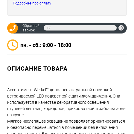
Подробнее про оплату
Обратный
Отпр
звонок
пн. - сб.: 9:00 - 18:00
ОПИСАНИЕ ТОВАРА
Ассортимент Werkel™ дополнен актуальной новинкой -
встраиваемой LED подсветкой с датчиком движения. Она
используется в качестве декоративного освещения
ступеней лестниц, коридоров, прикроватной и рабочей зоны
на кухне.
Мягкое неслепящее освещение позволяет ориентироваться
и безопасно перемещаться в помещении без включения
основного света. В качестве источника света используются