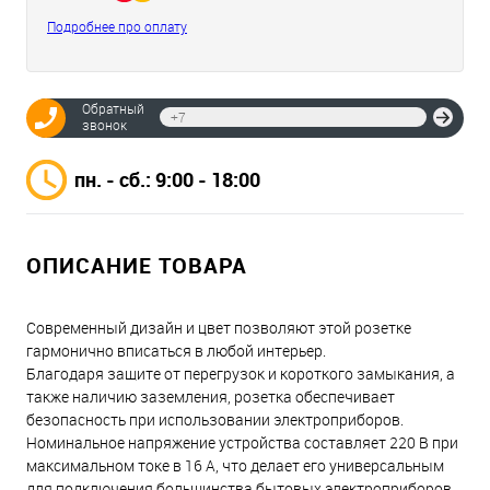
Подробнее про оплату
Обратный
Отпр
звонок
пн. - сб.: 9:00 - 18:00
ОПИСАНИЕ ТОВАРА
Современный дизайн и цвет позволяют этой розетке
гармонично вписаться в любой интерьер.
Благодаря защите от перегрузок и короткого замыкания, а
также наличию заземления, розетка обеспечивает
безопасность при использовании электроприборов.
Номинальное напряжение устройства составляет 220 В при
максимальном токе в 16 А, что делает его универсальным
для подключения большинства бытовых электроприборов.