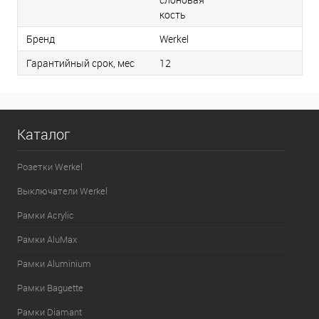
кость
Бренд
Werkel
Гарантийный срок, мес
12
Каталог
Розетки Werkel
Выключатели Werkel
Рамки Acrylic
Рамки AluMax
Рамки Aluminium
Рамки Baguette
Рамки Diamant