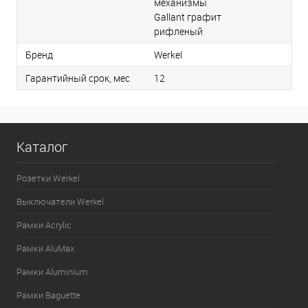
механизмы
Gallant графит
рифленый
Бренд
Werkel
Гарантийный срок, мес
12
Каталог
Розетки Werkel
Выключатели Werkel
Рамки Acrylic
Рамки AluMax
Рамки Aluminium
Рамки Baguette