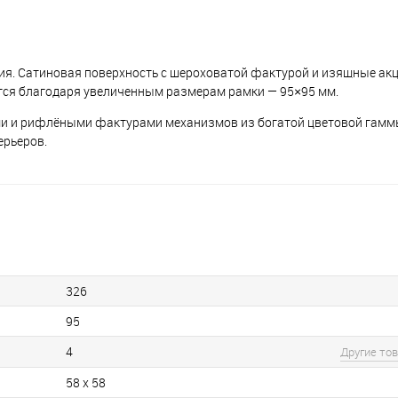
ния. Сатиновая поверхность с шероховатой фактурой и изящные ак
тся благодаря увеличенным размерам рамки — 95×95 мм.
ми и рифлёными фактурами механизмов из богатой цветовой гамм
ерьеров.
326
95
4
Другие то
58 х 58