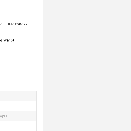
центные фаски
ы Werkel
вары