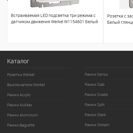
Встраиваемая LED подсветка три режима с
Розетка с з
датчиком движения Werkel W1154601 Белый
Белый глянц
глянцевый
Каталог
Рамки Senso
Розетки Werkel
Рамки Slab
Выключатели Werkel
Рамки Snabb
Рамки Acrylic
Рамки Split
Рамки AluMax
Рамки Stark
Рамки Aluminium
Рамки Stream
Рамки Baguette