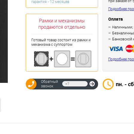
при заказе от 
гарантия - 12 месяцев
Подробнее про
Оплата
Рамки и механизмы
продаются отдельно
Наличными;
Безналичный
Банковской 
Готовый товар состоит из рамки и
механизма с суппортом
Подробнее про
Обратный
пн. - сб
Отправить
звонок