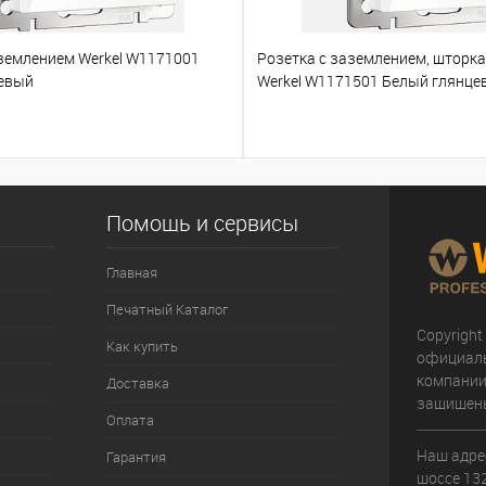
аземлением Werkel W1171001
Розетка с заземлением, шторк
евый
Werkel W1171501 Белый глянце
Помощь и сервисы
Главная
Печатный Каталог
Copyright
Как купить
официал
компании
Доставка
защищен
Оплата
Наш адрес
Гарантия
шоссе 132