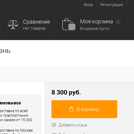
Вход
Регистрация
Моя корзина
Сравнение
0
Нет товаров
В корзине пусто
ань
8 300 руб.
самовывоз
В корзину
доставка по всей
ри траспортными
и заказе от 15 000
Добавить отзыв
доставка по Москве