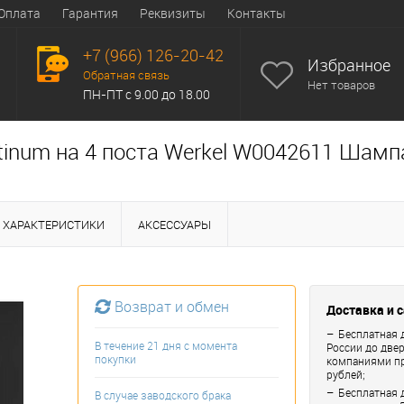
Оплата
Гарантия
Реквизиты
Контакты
+7 (966) 126-20-42
Избранное
Обратная связь
Нет товаров
ПН-ПТ с 9.00 до 18.00
tinum на 4 поста Werkel W0042611 Шамп
ХАРАКТЕРИСТИКИ
АКСЕССУАРЫ
Возврат и обмен
Доставка и 
Бесплатная 
В течение 21 дня с момента
России до две
покупки
компаниями пр
рублей;
Бесплатная 
В случае заводского брака