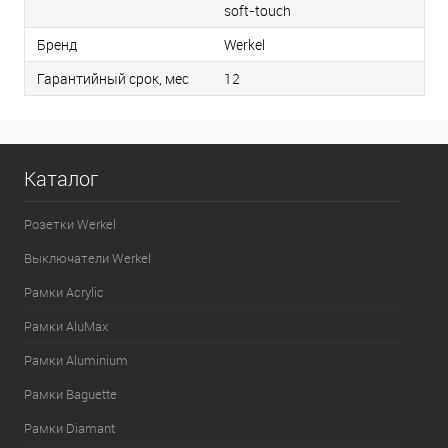
soft-touch
Бренд
Werkel
Гарантийный срок, мес
12
Каталог
Розетки Werkel
Выключатели Werkel
Рамки Acrylic
Рамки AluMax
Рамки Aluminium
Рамки Baguette
Рамки Diamant