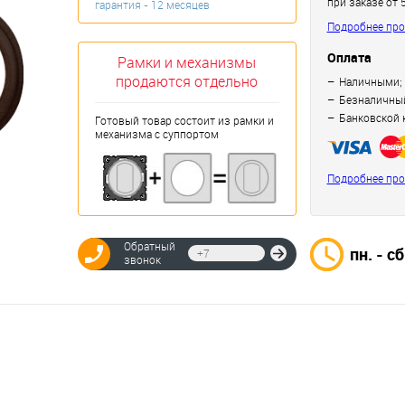
при заказе от 
гарантия - 12 месяцев
Подробнее про
Оплата
Рамки и механизмы
продаются отдельно
Наличными;
Безналичный
Банковской 
Готовый товар состоит из рамки и
механизма с суппортом
Подробнее про
Обратный
пн. - сб
Отправить
звонок