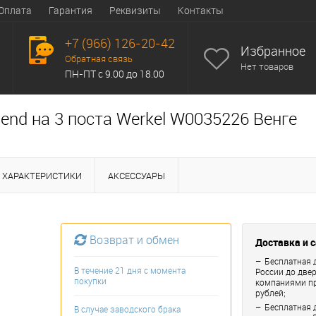
Оплата
Гарантия
Реквизиты
Контакты
+7 (966) 126-20-42
Избранное
Обратная связь
Нет товаров
ПН-ПТ с 9.00 до 18.00
end на 3 поста Werkel W0035226 Венге
ХАРАКТЕРИСТИКИ
АКСЕССУАРЫ
Возврат и обмен
Доставка и 
Бесплатная 
В течение 21 дня с момента
России до две
покупки
компаниями пр
рублей;
Бесплатная 
В случае заводского брака