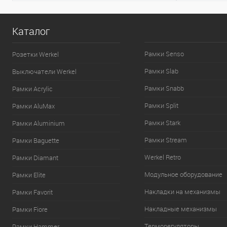
Каталог
Рамки Senso
Розетки Werkel
Рамки Slab
Выключатели Werkel
Рамки Snabb
Рамки Acrylic
Рамки Split
Рамки AluMax
Рамки Stark
Рамки Aluminium
Рамки Stream
Рамки Baguette
Werkel Retro
Рамки Diamant
Модульное оборудование
Рамки Elite
Накладки на механизмы
Рамки Favorit
Накладные механизмы
Рамки Fiore
Терморегуляторы
Рамки Hammer