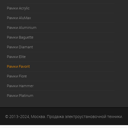
Рамки Acrylic
Рамки AluMax
Рамки Aluminium
Рамки Baguette
Рамки Diamant
Рамки Elite
Рамки Favorit
Рамки Fiore
Рамки Hammer
Рамки Platinum
© 2013-2024, Москва. Продажа электроустановочной техники.