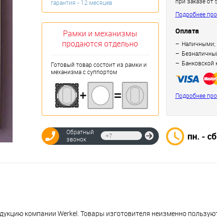
при заказе от 
гарантия - 12 месяцев
Подробнее про
Оплата
Рамки и механизмы
продаются отдельно
Наличными;
Безналичный
Банковской 
Готовый товар состоит из рамки и
механизма с суппортом
Подробнее про
Обратный
пн. - сб
Отправить
звонок
укцию компании Werkel. Товары изготовителя неизменно пользую