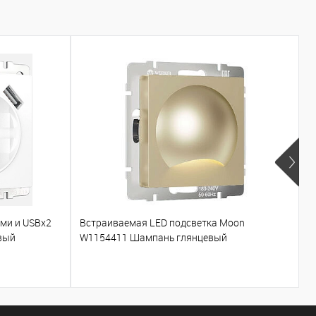
ами и USBх2
Встраиваемая LED подсветка Moon
Т
вый
W1154411 Шампань глянцевый
W