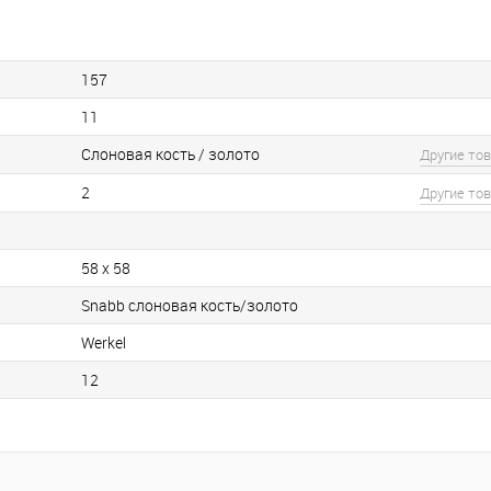
157
11
Слоновая кость / золото
Другие то
2
Другие то
58 х 58
Snabb слоновая кость/золото
Werkel
12