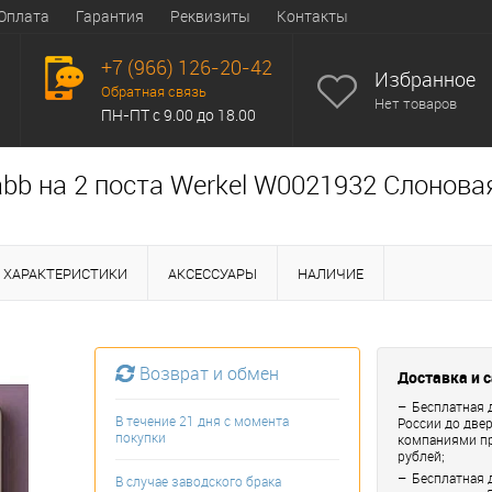
Оплата
Гарантия
Реквизиты
Контакты
+7 (966) 126-20-42
Избранное
Обратная связь
Нет товаров
ПН-ПТ с 9.00 до 18.00
bb на 2 поста Werkel W0021932 Слоновая
ХАРАКТЕРИСТИКИ
АКСЕССУАРЫ
НАЛИЧИЕ
Возврат и обмен
Доставка и 
Бесплатная 
В течение 21 дня с момента
России до две
покупки
компаниями пр
рублей;
Бесплатная 
В случае заводского брака