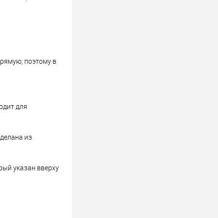
рямую, поэтому в
одит для
делана из
орый указан вверху