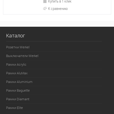
Купить в 1 клик
К сравнению
Каталог
Розетки Werkel
Выключатели Werkel
Рамки Acrylic
Рамки AluMax
Рамки Aluminium
Рамки Baguette
Рамки Diamant
Рамки Elite