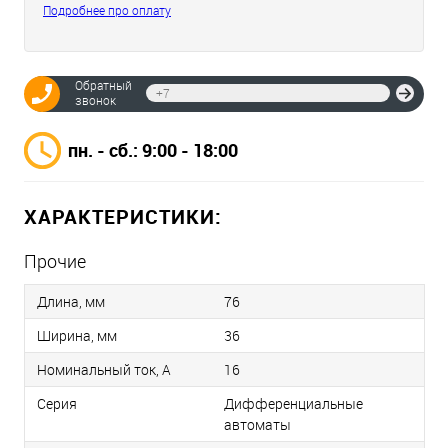
Подробнее про оплату
Обратный
Отпр
звонок
пн. - сб.: 9:00 - 18:00
ХАРАКТЕРИСТИКИ:
Прочие
Длина, мм
76
Ширина, мм
36
Номинальный ток, А
16
Серия
Дифференциальные
автоматы