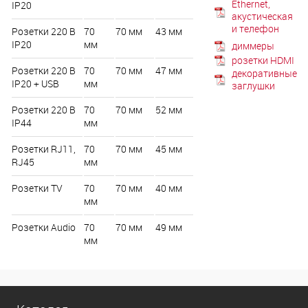
Ethernet,
IP20
акустическая
и телефон
Розетки 220 В
70
70 мм
43 мм
IP20
мм
диммеры
розетки HDMI
Розетки 220 В
70
70 мм
47 мм
декоративные
IP20 + USB
мм
заглушки
Розетки 220 В
70
70 мм
52 мм
IP44
мм
Розетки RJ11,
70
70 мм
45 мм
RJ45
мм
Розетки TV
70
70 мм
40 мм
мм
Розетки Audio
70
70 мм
49 мм
мм