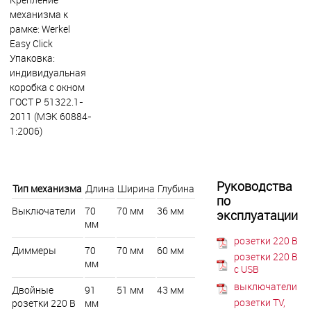
механизма к
рамке: Werkel
Easy Click
Упаковка:
индивидуальная
коробка с окном
ГОСТ Р 51322.1-
2011 (МЭК 60884-
1:2006)
Руководства
Тип механизма
Длина
Ширина
Глубина
по
Выключатели
70
70 мм
36 мм
эксплуатации
мм
розетки 220 В
Диммеры
70
70 мм
60 мм
розетки 220 В
мм
с USB
выключатели
Двойные
91
51 мм
43 мм
розетки TV,
розетки 220 В
мм