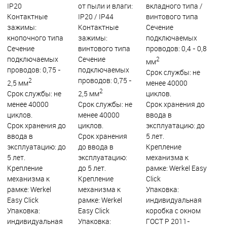
IP20
от пыли и влаги:
вкладного типа /
Контактные
IP20 / IР44
винтового типа
зажимы:
Контактные
Сечение
кнопочного типа
зажимы:
подключаемых
Сечение
винтового типа
проводов: 0,4 - 0,8
подключаемых
Сечение
2
мм
проводов: 0,75 -
подключаемых
Срок службы: не
проводов: 0,75 -
2
2,5 мм
менее 40000
2
Срок службы: не
2,5 мм
циклов.
менее 40000
Срок службы: не
Срок хранения до
циклов.
менее 40000
ввода в
Срок хранения до
циклов.
эксплуатацию: до
ввода в
Срок хранения
5 лет.
эксплуатацию: до
до ввода в
Крепление
5 лет.
эксплуатацию:
механизма к
Крепление
до 5 лет.
рамке: Werkel Easy
механизма к
Крепление
Click
рамке: Werkel
механизма к
Упаковка:
Easy Click
рамке: Werkel
индивидуальная
Упаковка:
Easy Click
коробка с окном
индивидуальная
Упаковка:
ГОСТ Р 2011-