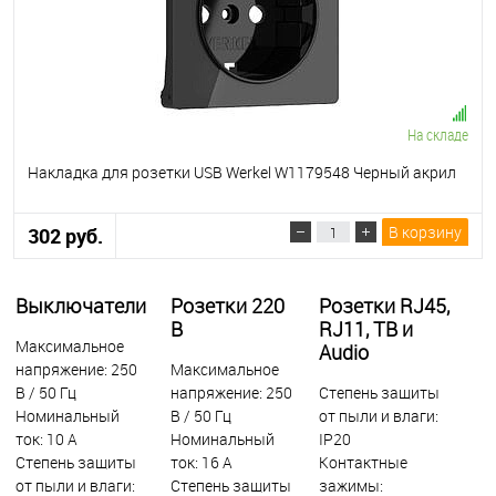
На складе
Накладка для розетки USB Werkel W1179548 Черный акрил
В корзину
302 руб.
Выключатели
Розетки 220
Розетки RJ45,
В
RJ11, ТВ и
Максимальное
Audio
напряжение: 250
Максимальное
В / 50 Гц
напряжение: 250
Степень защиты
Номинальный
В / 50 Гц
от пыли и влаги:
ток: 10 А
Номинальный
IР20
Степень защиты
ток: 16 А
Контактные
от пыли и влаги:
Степень защиты
зажимы: