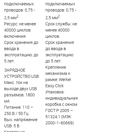
подключаемых
подключаемых
проводов: 0,75 -
проводов: 0,75 -
2
2
2,5 мм
2,5 мм
Ресурс: не менее
Срок службы: не
40000 циклов
менее 40000
включения
циклов.
Срок хранения до
Срок хранения
ввода в
до ввода в
эксплуатацию: до
эксплуатацию:
5 лет.
до 5 лет.
Крепление
ЗАРЯДНОЕ
механизма к
УСТРОЙСТВО USB
рамке: Werkel
Макс. ток на
Easy Click
выходе двух USB
Упаковка:
разъемов: 1800
индивидуальная
мА
коробка с окном
Питание: 110 –
ГОСТ Р 2005 –
250 В / 50 Гц
51324.1 (МЭК
Вых. напряжение
2000-1-60669)
USB: 5 В
Крепление