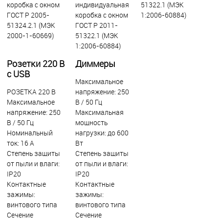
коробка с окном
индивидуальная
51322.1 (МЭК
ГОСТ Р 2005-
коробка с окном
1:2006-60884)
51324.2.1 (МЭК
ГОСТ Р 2011-
2000-1-60669)
51322.1 (МЭК
1:2006-60884)
Розетки 220 В
Диммеры
с USB
Максимальное
РОЗЕТКА 220 В
напряжение: 250
Максимальное
В / 50 Гц
напряжение: 250
Максимальная
В / 50 Гц
мощность
Номинальный
нагрузки: до 600
ток: 16 А
Вт
Степень защиты
Степень защиты
от пыли и влаги:
от пыли и влаги:
IР20
IР20
Контактные
Контактные
зажимы:
зажимы:
винтового типа
винтового типа
Сечение
Сечение