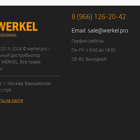
8 (966) 126-20-42
Email:
sale@werkel.pro
График работы
 2013-2024 © werkel.pro -
Пн-Пт: с 9:00 до 18:00
ьный дистрибьютор
Сб-Вс: Выходной
 WERKEL. Все права
ы.
: г. Москва, Варшавское
 стр9.
ть на карте