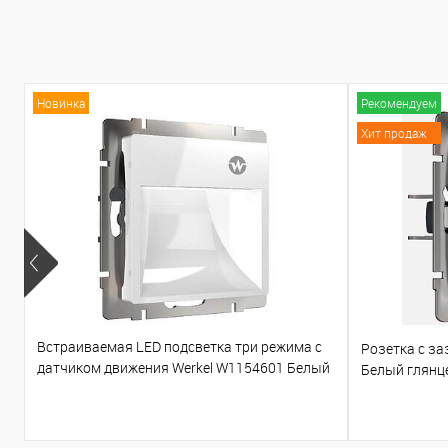
Новинка
Рекомендуем
Хит продаж
Встраиваемая LED подсветка три режима с
Розетка с з
датчиком движения Werkel W1154601 Белый
Белый глянц
глянцевый