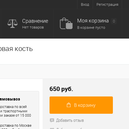
Вход
Регистрация
Моя корзина
Сравнение
0
Нет товаров
В корзине пусто
овая кость
650 руб.
самовывоз
В корзину
доставка по всей
ри траспортными
и заказе от 15 000
Добавить отзыв
доставка по Москве