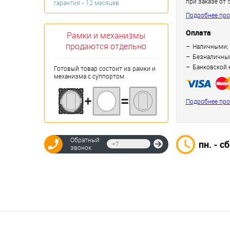
при заказе от 
гарантия - 12 месяцев
Подробнее про
Оплата
Рамки и механизмы
продаются отдельно
Наличными;
Безналичный
Банковской 
Готовый товар состоит из рамки и
механизма с суппортом
Подробнее про
Обратный
пн. - сб
Отправить
звонок