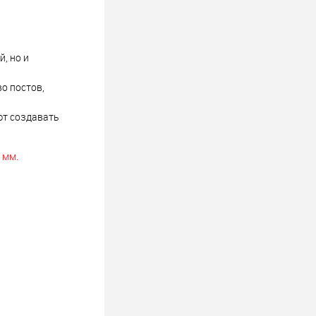
, но и
о постов,
ют создавать
 мм.