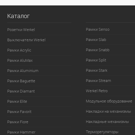
Каталог
Рамки Senso
Розетки Werkel
Рамки Slab
Выключатели Werkel
Рамки Snabb
Рамки Acrylic
Рамки Split
Рамки AluMax
Рамки Stark
Рамки Aluminium
Рамки Stream
Рамки Baguette
Werkel Retro
Рамки Diamant
Модульное оборудование
Рамки Elite
Накладки на механизмы
Рамки Favorit
Накладные механизмы
Рамки Fiore
Терморегуляторы
Рамки Hammer