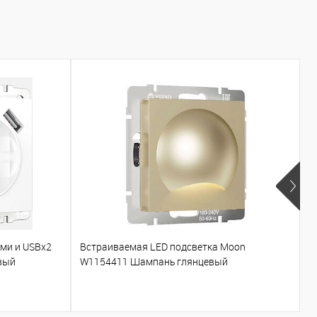
ами и USBх2
Встраиваемая LED подсветка Moon
Т
вый
W1154411 Шампань глянцевый
W