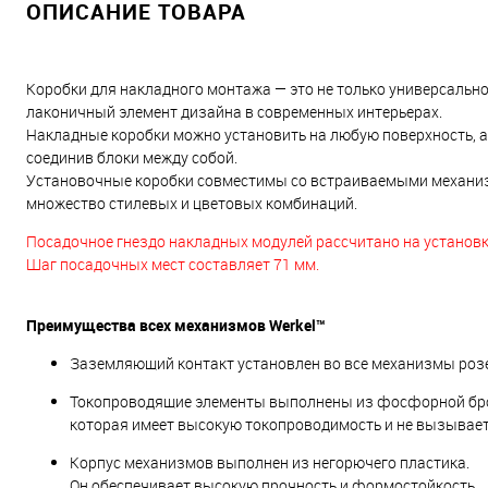
ОПИСАНИЕ ТОВАРА
Коробки для накладного монтажа — это не только универсальн
лаконичный элемент дизайна в современных интерьерах.
Накладные коробки можно установить на любую поверхность, а
соединив блоки между собой.
Установочные коробки совместимы со встраиваемыми механиз
множество стилевых и цветовых комбинаций.
Посадочное гнездо накладных модулей рассчитано на установку
Шаг посадочных мест составляет 71 мм.
Преимущества всех механизмов Werkel™
Заземляющий контакт установлен во все механизмы роз
Токопроводящие элементы выполнены из фосфорной брон
которая имеет высокую токопроводимость и не вызывае
Корпус механизмов выполнен из негорючего пластика.
Он обеспечивает высокую прочность и формостойкость