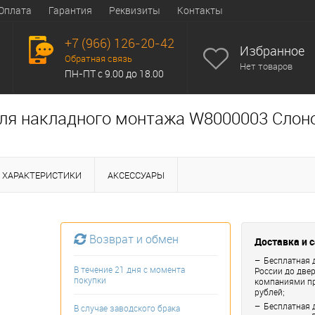
Оплата
Гарантия
Реквизиты
Контакты
+7 (966) 126-20-42
Избранное
Обратная связь
Нет товаров
ПН-ПТ с 9.00 до 18.00
ля накладного монтажа W8000003 Слон
ХАРАКТЕРИСТИКИ
АКСЕССУАРЫ
Возврат и обмен
Доставка и 
Бесплатная 
В течение 21 дня с момента
России до две
покупки
компаниями пр
рублей;
Бесплатная 
В случае заводского брака